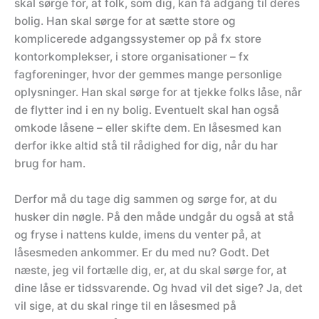
skal sørge for, at folk, som dig, kan få adgang til deres
bolig. Han skal sørge for at sætte store og
komplicerede adgangssystemer op på fx store
kontorkomplekser, i store organisationer – fx
fagforeninger, hvor der gemmes mange personlige
oplysninger. Han skal sørge for at tjekke folks låse, når
de flytter ind i en ny bolig. Eventuelt skal han også
omkode låsene – eller skifte dem. En låsesmed kan
derfor ikke altid stå til rådighed for dig, når du har
brug for ham.
Derfor må du tage dig sammen og sørge for, at du
husker din nøgle. På den måde undgår du også at stå
og fryse i nattens kulde, imens du venter på, at
låsesmeden ankommer. Er du med nu? Godt. Det
næste, jeg vil fortælle dig, er, at du skal sørge for, at
dine låse er tidssvarende. Og hvad vil det sige? Ja, det
vil sige, at du skal ringe til en låsesmed på