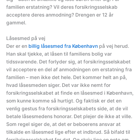
familien erstatning? Vil deres forsikringsselskab
acceptere deres anmodning? Drengen er 12 år
gammel.
Låsesmed på vej
Der er en
billig låsesmed fra København
på vej herud.
Han skal tjekke, at låsen til familiens bolig var
tidssvarende. Det forlyder sig, at forsikringsselskabet
vil acceptere en del af anmodningen om erstatning fra
familien – men ikke det hele. Det kommer helt an på,
hvad låsesmeden siger. Det var ikke nemt for
forsikringsselskabet at finde en låsesmed i København,
som kunne komme så hurtigt. Og faktisk er det en
venlig gestus fra forsikringsselskabets side, at de vil
betale låsesmedens honorar. Det plejer de ikke at ville.
Som regel siger de, at det er beboerens ansvar at
tilkalde en låsesmed lige efter et indbrud. Så bifald til
forsikringsselskabet for det. Og skriv lige en note om,