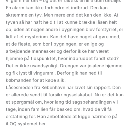
vi glemmer det – og det er faktisk en lille dum detalje.
En alarm kan ikke forhindre et indbrud. Den kan
skræmme en tyv. Men mere end det kan den ikke. At
tyven så har haft held til at kunne brække låsen helt
op, uden at nogen andre i bygningen blev forstyrret, er
lidt af et mysterium. Kan det have noget at gøre med,
at de fleste, som bor i bygningen, er enlige og
arbejdende mennesker og derfor ikke har været
hjemme på tidspunktet, hvor indbruddet fandt sted?
Det er ikke usandsynligt. Drengen var jo alene hjemme
og fik lyst til vingummi. Derfor gik han ned til
købmanden for at købe slik.
Låsesmeden fra København har lavet sin rapport. Den
er allerede sendt til forsikringsselskabet. Nu er det kun
et spørgsmål om, hvor lang tid sagsbehandlingen vil
tage, inden familien får besked om, hvad de vil få
erstatning for. Han anbefalede at kigge nærmere på
iLOQ systemet her.