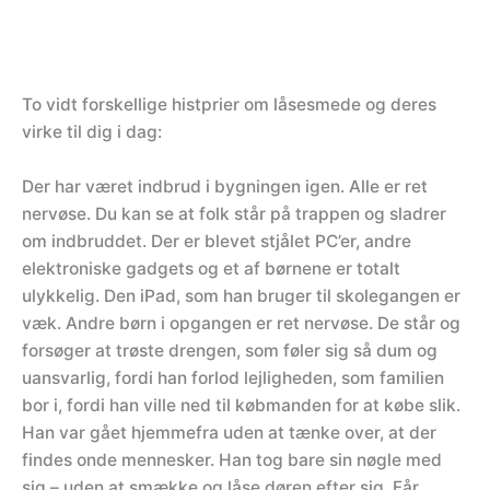
To vidt forskellige histprier om låsesmede og deres
virke til dig i dag:
Der har været indbrud i bygningen igen. Alle er ret
nervøse. Du kan se at folk står på trappen og sladrer
om indbruddet. Der er blevet stjålet PC’er, andre
elektroniske gadgets og et af børnene er totalt
ulykkelig. Den iPad, som han bruger til skolegangen er
væk. Andre børn i opgangen er ret nervøse. De står og
forsøger at trøste drengen, som føler sig så dum og
uansvarlig, fordi han forlod lejligheden, som familien
bor i, fordi han ville ned til købmanden for at købe slik.
Han var gået hjemmefra uden at tænke over, at der
findes onde mennesker. Han tog bare sin nøgle med
sig – uden at smække og låse døren efter sig. Får