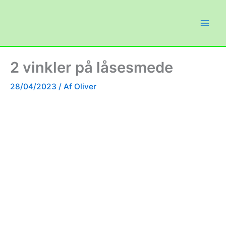
Gå
til
indholdet
2 vinkler på låsesmede
28/04/2023
/ Af
Oliver