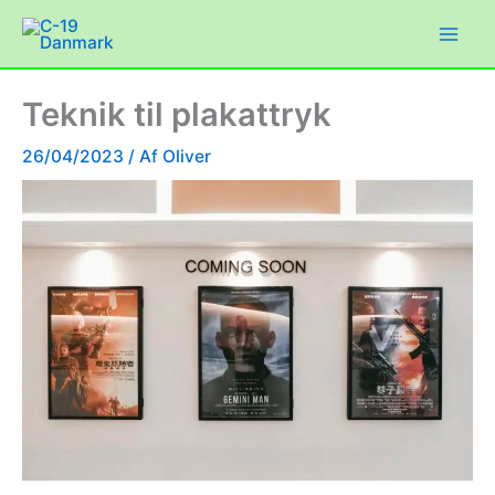
Gå
til
indholdet
Teknik til plakattryk
26/04/2023
/ Af
Oliver